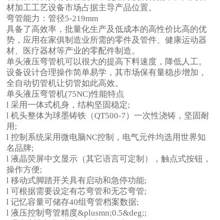
材加工工艺设备市场占据主导产品位置。
弯管能力：管径5-219mm
具备了高效率，批量化生产及低成本的高性价比高的优
势，应用在家俱制造业所需的零件及管件、健康运动器
材、医疗器材等产业的零配件制造。
单头液压弯管机可以很大的提高下料速度，降低人工。
设备设计合理操作简单易学，其市场保有量稳步增加，
全自动切管机让切管如此高效。
单头液压弯管机(75NC)性能特点
l 采用一体式机身，结构坚固稳定;
l 机头整体为球墨铸铁（QT500-7）一次性浇铸，坚固耐
用;
l 控制系统采用微电脑NC控制，电气元件均选用世界知
名品牌;
l 液晶荧屏中文显示（其它语言可定制），触点式按钮，
操作方便;
l 移动式脚踏开关具有启动和急停功能;
l 可根据需要设定有芯弯管和无芯弯管;
l 记忆容量可储存40组弯管档案数据;
l 液压控制弯管精度&plusmn;0.5&deg;;