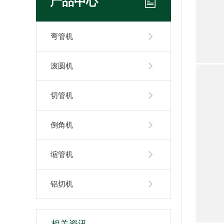
产品中心
弯管机
滚圆机
切管机
倒角机
缩管机
铝切机