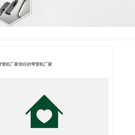
弯管机厂家信任的弯管机厂家