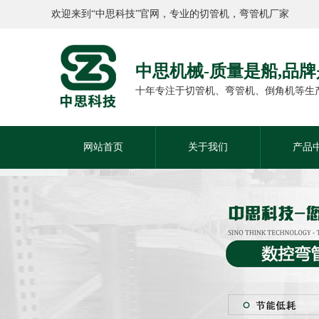
欢迎来到“中思科技”官网，专业的切管机，弯管机厂家
中思机械-质量是船,品
十年专注于切管机、弯管机、倒角机等生
网站首页
关于我们
产品