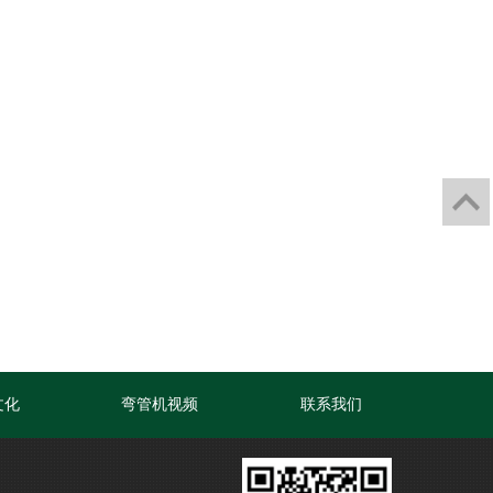
文化
弯管机视频
联系我们