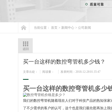
当前位置：
首页
>
新闻中心
>
公司新闻
买一台这样的数控弯管机多少钱？
文章出处：
阅读量：
发表时间：2018-12-28 01:35:47
买一台这样的数控弯管机多少
我们的数控弯管机随着现在人们对于科技产品的熟知张家
了不少需求的客户的认可，这个也是我们最欣慰再加上我